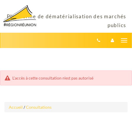
Aller
Aller
Tog
au
au
menu
nav
contenu
L'accès à cette consultation n'est pas autorisé
Accueil
/
Consultations