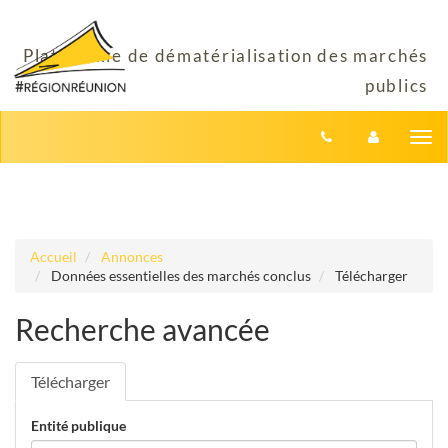
Aller au menu
Aller au contenu
Tog
nav
Accueil
Annonces
Données essentielles des marchés conclus
Télécharger
Recherche avancée
Télécharger
Entité publique