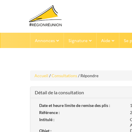
Aller
Aller
Annonces
Signature
Aide
Se 
au
au
menu
contenu
Accueil
/
Consultations
/ Répondre
Détail de la consultation
Date et heure limite de remise des plis :
1
Référence :
Intitulé :
Objet :
D