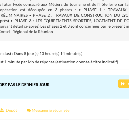
e futur lycée consacré aux Métiers du tourisme et de l’hôtellerie sur la
L’opération est découpée en 3 phases : • PHASE 1 : TRAVA
PRÉLIMINAIRES • PHASE 2 : TRAVAUX DE CONSTRUCTION DU LYCÉE (
après) • PHASE 3 : LES ÉQUIPEMENTS SPORTIFS, LOGEMENT DE 
suivant détail ci-après) Les phases 2 et 3 sont concernées par le présent 
onseil Régional de la Réunion
clus) : Dans 8 jour(s) 13 heure(s) 14 minute(s)
aut 1 minute par Mo de réponse (estimation donnée à titre indicatif)
DEZ PAS LE DERNIER JOUR
Dépôt
Messagerie sécurisée