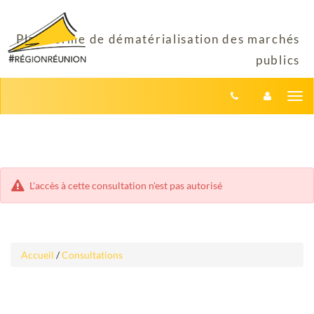
Aller
Aller
Tog
au
au
menu
nav
contenu
L'accès à cette consultation n'est pas autorisé
Accueil
/
Consultations