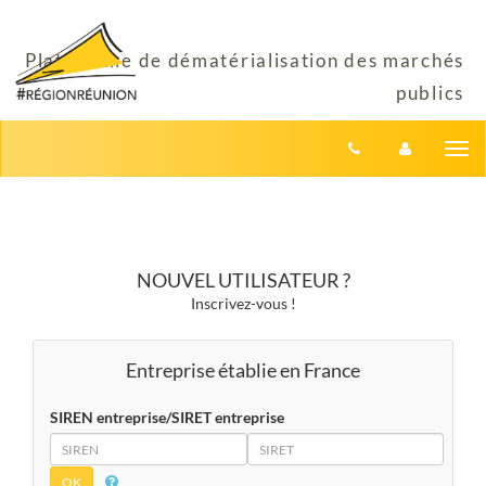
Aller au menu
Aller au contenu
Tog
nav
NOUVEL UTILISATEUR ?
Inscrivez-vous !
Entreprise établie en France
SIREN entreprise/SIRET entreprise
SIREN
SIRET