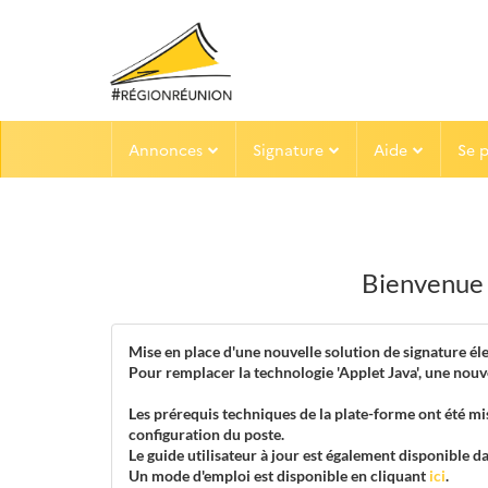
Aller au menu
Aller au contenu
Annonces
Signature
Aide
Se 
Bienvenue
Mise en place d'une nouvelle solution de signature él
Pour remplacer la technologie 'Applet Java', une nouv
Les prérequis techniques de la plate-forme ont été mis
configuration du poste.
Le guide utilisateur à jour est également disponible d
Un mode d'emploi est disponible en cliquant
ici
.