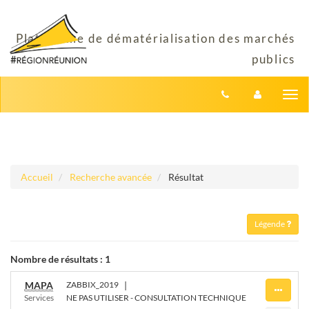
Aller au menu
Aller au contenu
Tog
nav
Accueil
Recherche avancée
Résultat
Légende
Nombre de résultats :
1
MAPA
ZABBIX_2019
|
Services
NE PAS UTILISER - CONSULTATION TECHNIQUE