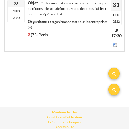
Objet :
Cette consultation sert à mesurer des temps
31
23
de réponse de la plateforme. Merci de ne pas l'utiliser
Mars
pour des dépôts de test.
Déc.
2020
Organisme :
Organisme de test pour les entreprises
2122
( - )
(75) Paris
17:30
Mentions légales
Conditions d'utilisation
Pré-requis techniques
Accessibilité