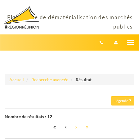
Aller au menu
Aller au contenu
Tog
nav
Accueil
Recherche avancée
Résultat
Légende
Nombre de résultats :
12