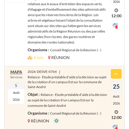
2026
relatives aux travaux d’entretien des espaces verts,
d’élagage et d’embellissement des sites administratifs
ainsi que les réserves foncières de la Région. Les
12:00
arbres et végétaux faisant l’objet de la consultation
sont situés sur des sites qui hébergent les services
administratifs de la Région Réunion ou des parcelles
régionales (hors lycées, des gares routières et
domaine des routes nationales).
Organisme :
Conseil Régional de la Réunion ( - )
6 lots
RÉUNION
MAPA
2026-DESVE-0764
|
Services
Relance - Etude préalable d'aide à la décision au sujet
de la création d'un campus Est sur la commune de
25
5
Saint-André
Août
Objet :
Relance - Etude préalable d'aide à la décision
Août
2026
au sujet de la création d'un campus Est sur la
2026
commune de Saint-André
Organisme :
Conseil Régional de la Réunion ( - )
12:00
RÉUNION