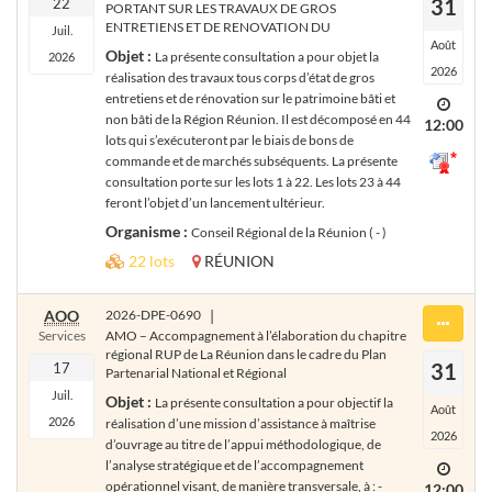
31
22
PORTANT SUR LES TRAVAUX DE GROS
ENTRETIENS ET DE RENOVATION DU
Juil.
Août
Objet :
La présente consultation a pour objet la
2026
2026
réalisation des travaux tous corps d’état de gros
entretiens et de rénovation sur le patrimoine bâti et
non bâti de la Région Réunion. Il est décomposé en 44
12:00
lots qui s’exécuteront par le biais de bons de
commande et de marchés subséquents. La présente
consultation porte sur les lots 1 à 22. Les lots 23 à 44
feront l’objet d’un lancement ultérieur.
Organisme :
Conseil Régional de la Réunion ( - )
22 lots
RÉUNION
AOO
2026-DPE-0690
|
Services
AMO – Accompagnement à l’élaboration du chapitre
régional RUP de La Réunion dans le cadre du Plan
31
17
Partenarial National et Régional
Juil.
Objet :
La présente consultation a pour objectif la
Août
2026
réalisation d’une mission d’assistance à maîtrise
2026
d’ouvrage au titre de l’appui méthodologique, de
l’analyse stratégique et de l’accompagnement
opérationnel visant, de manière transversale, à : -
12:00