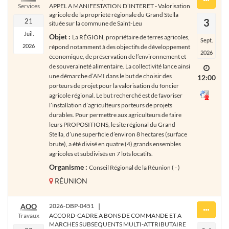
Services
APPEL A MANIFESTATION D’INTERET - Valorisation
agricole de la propriété régionale du Grand Stella
3
21
située sur la commune de Saint-Leu
Juil.
Objet :
La RÉGION, propriétaire de terres agricoles,
Sept.
2026
répond notamment à des objectifs de développement
2026
économique, de préservation de l’environnement et
de souveraineté alimentaire. La collectivité lance ainsi
une démarche d’AMI dans le but de choisir des
12:00
porteurs de projet pour la valorisation du foncier
agricole régional. Le but recherché est de favoriser
l’installation d’agriculteurs porteurs de projets
durables. Pour permettre aux agriculteurs de faire
leurs PROPOSITIONS, le site régional du Grand
Stella, d’une superficie d’environ 8 hectares (surface
brute), a été divisé en quatre (4) grands ensembles
agricoles et subdivisés en 7 lots locatifs.
Organisme :
Conseil Régional de la Réunion ( - )
RÉUNION
AOO
2026-DBP-0451
|
Travaux
ACCORD-CADRE A BONS DE COMMANDE ET A
MARCHES SUBSEQUENTS MULTI-ATTRIBUTAIRE