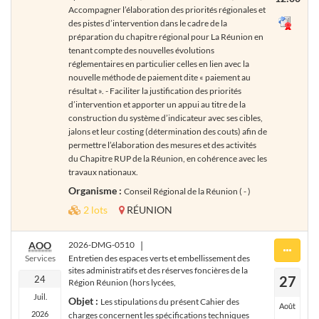
Accompagner l’élaboration des priorités régionales et
des pistes d’intervention dans le cadre de la
préparation du chapitre régional pour La Réunion en
tenant compte des nouvelles évolutions
réglementaires en particulier celles en lien avec la
nouvelle méthode de paiement dite « paiement au
résultat ». - Faciliter la justification des priorités
d’intervention et apporter un appui au titre de la
construction du système d’indicateur avec ses cibles,
jalons et leur costing (détermination des couts) afin de
permettre l’élaboration des mesures et des activités
du Chapitre RUP de la Réunion, en cohérence avec les
travaux nationaux.
Organisme :
Conseil Régional de la Réunion ( - )
2 lots
RÉUNION
AOO
2026-DMG-0510
|
Services
Entretien des espaces verts et embellissement des
sites administratifs et des réserves foncières de la
27
24
Région Réunion (hors lycées,
Juil.
Objet :
Les stipulations du présent Cahier des
Août
2026
charges concernent les spécifications techniques