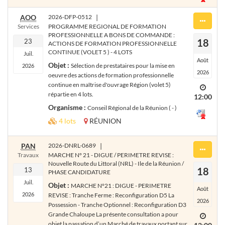
AOO
2026-DFP-0512
|
Services
PROGRAMME REGIONAL DE FORMATION
PROFESSIONNELLE A BONS DE COMMANDE :
18
23
ACTIONS DE FORMATION PROFESSIONNELLE
CONTINUE (VOLET 5 ) - 4 LOTS
Juil.
Août
Objet :
Sélection de prestataires pour la mise en
2026
2026
oeuvre des actions de formation professionnelle
continue en maîtrise d'ouvrage Région (volet 5)
répartie en 4 lots.
12:00
Organisme :
Conseil Régional de la Réunion ( - )
4 lots
RÉUNION
PAN
2026-DNRL-0689
|
Travaux
MARCHE N° 21 - DIGUE / PERIMETRE REVISE :
Nouvelle Route du Littoral (NRL) - Ile de la Réunion /
18
13
PHASE CANDIDATURE
Juil.
Objet :
MARCHE N°21 : DIGUE - PERIMETRE
Août
2026
REVISE : Tranche Ferme : Reconfiguration D5 La
2026
Possession - Tranche Optionnel : Reconfiguration D3
Grande Chaloupe La présente consultation a pour
objet la passation d’un Marché de travaux portant sur