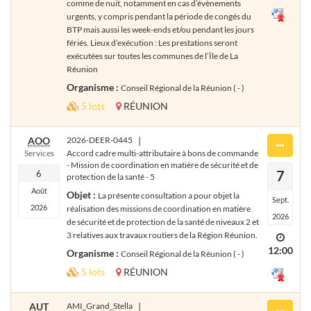
comme de nuit, notamment en cas d’évènements
urgents, y compris pendant la période de congés du
BTP mais aussi les week-ends et/ou pendant les jours
fériés. Lieux d’exécution : Les prestations seront
exécutées sur toutes les communes de l’Île de La
Réunion
Organisme :
Conseil Régional de la Réunion ( - )
5 lots
RÉUNION
AOO
2026-DEER-0445
|
Services
Accord cadre multi-attributaire à bons de commande
- Mission de coordination en matière de sécurité et de
7
6
protection de la santé - 5
Août
Objet :
La présente consultation a pour objet la
Sept.
2026
réalisation des missions de coordination en matière
2026
de sécurité et de protection de la santé de niveaux 2 et
3 relatives aux travaux routiers de la Région Réunion.
12:00
Organisme :
Conseil Régional de la Réunion ( - )
5 lots
RÉUNION
AUT
AMI_Grand_Stella
|