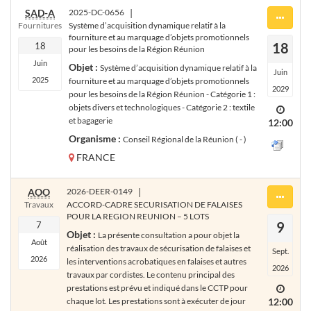
SAD-A
2025-DC-0656
|
Fournitures
Système d’acquisition dynamique relatif à la
fourniture et au marquage d’objets promotionnels
18
18
pour les besoins de la Région Réunion
Juin
Objet :
Système d’acquisition dynamique relatif à la
Juin
2025
fourniture et au marquage d’objets promotionnels
2029
pour les besoins de la Région Réunion - Catégorie 1 :
objets divers et technologiques - Catégorie 2 : textile
et bagagerie
12:00
Organisme :
Conseil Régional de la Réunion ( - )
FRANCE
AOO
2026-DEER-0149
|
Travaux
ACCORD-CADRE SECURISATION DE FALAISES
POUR LA REGION REUNION – 5 LOTS
9
7
Objet :
La présente consultation a pour objet la
Août
réalisation des travaux de sécurisation de falaises et
Sept.
2026
les interventions acrobatiques en falaises et autres
2026
travaux par cordistes. Le contenu principal des
prestations est prévu et indiqué dans le CCTP pour
chaque lot. Les prestations sont à exécuter de jour
12:00