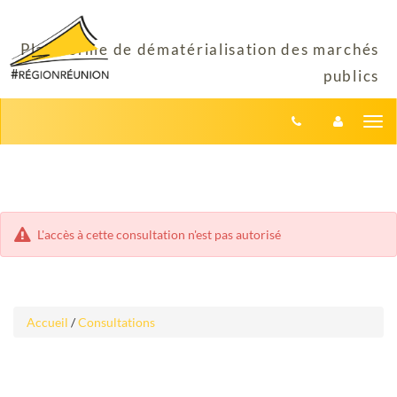
Aller
Aller
Tog
au
au
menu
nav
contenu
L'accès à cette consultation n'est pas autorisé
Accueil
/
Consultations