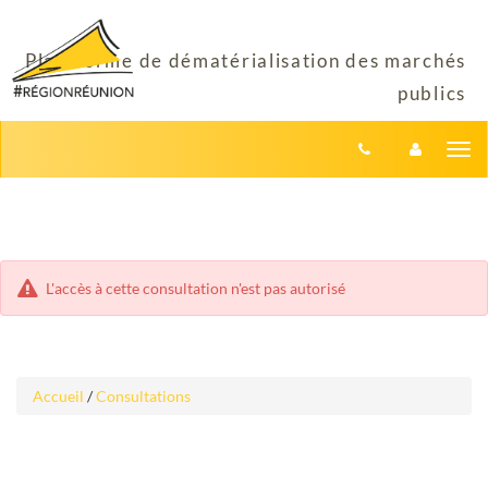
Aller
Aller
Tog
au
au
menu
nav
contenu
L'accès à cette consultation n'est pas autorisé
Accueil
/
Consultations