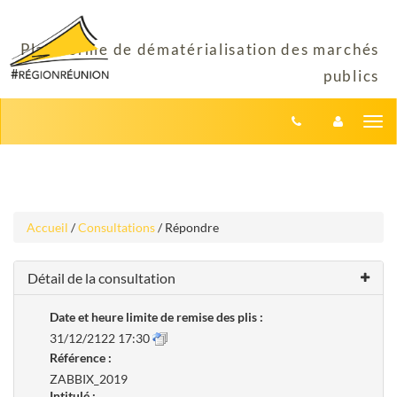
Aller
Aller
Tog
au
au
menu
nav
contenu
Accueil
/
Consultations
/ Répondre
Détail de la consultation
Date et heure limite de remise des plis :
31/12/2122 17:30
Référence :
ZABBIX_2019
Intitulé :