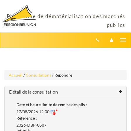
Aller
Aller
Tog
au
au
menu
nav
contenu
Accueil
/
Consultations
/ Répondre
Détail de la consultation
Date et heure limite de remise des plis :
17/08/2026 12:00
Référence :
2026-DBP-0587
Intitulé :